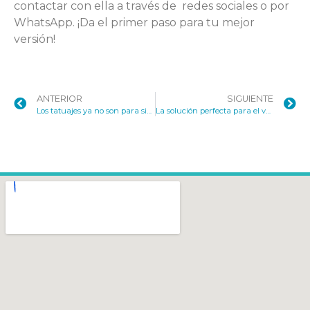
contactar con ella a través de redes sociales o por
WhatsApp. ¡Da el primer paso para tu mejor
versión!
ANTERIOR
SIGUIENTE
Los tatuajes ya no son para siempre gracias a Color Max
La solución perfecta para el vello: depilación láser Removall