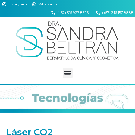
Instagram
Whatsapp
(+57) 315 927 8526
(+57) 316 157 8888
Láser CO2